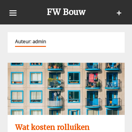
Skip
FW Bouw
to
content
Auteur:
admin
Wat kosten rolluiken