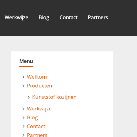
Werkwijze
Blog
Contact
Partners
Menu
Welkom
Producten
Kunststof kozijnen
Werkwijze
Blog
Contact
Partners