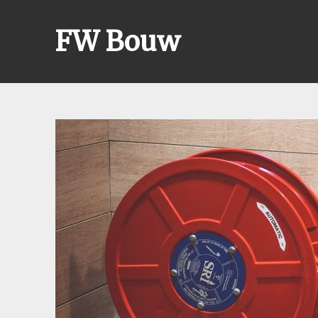
Skip
to
FW Bouw
content