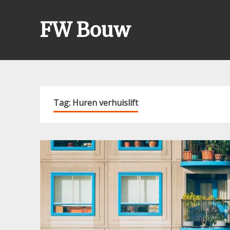
Skip
to
FW Bouw
content
Tag:
Huren verhuislift